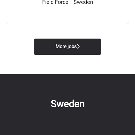
Field Force
·
Sweden
More jobs
Sweden